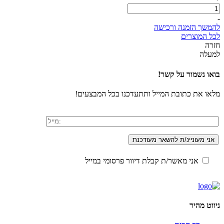
כמות
431.00 ₪.
299.00 ₪.
של
-
קולר
להמשך הזמנה ורכישה
עור
לכל המוצרים
מקושט
חזרה
ניטים
למעלה
לכלב
בואו נשמור על קשר!
מלאו את כתובת המייל ותתעדכנו בכל המבצעים!
אני מאשר/ת קבלת דיוור פרסומי במייל
ניווט מהיר