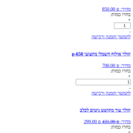
מחיר:
₪
850.00
בחרו כמות:
+
-
להמשך הזמנה ורכישה
קולר אילוף חשמלי מקצועי p-650
מחיר:
₪
700.00
בחרו כמות:
+
כמות
של
-
קולר
להמשך הזמנה ורכישה
אילוף
חשמלי
מקצועי
קולר עור מקושט ניטים לכלב
p-
650
המחיר
המחיר
מחיר:
₪
431.00
₪
299.00
המקורי
הנוכחי
בחרו כמות:
היה:
הוא:
+