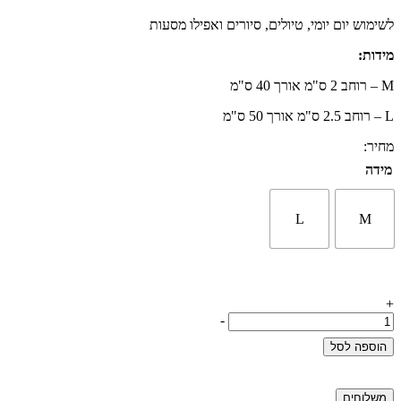
לשימוש יום יומי, טיולים, סיורים ואפילו מסעות
מידות:
M – רוחב 2 ס"מ אורך 40 ס"מ
L – רוחב 2.5 ס"מ אורך 50 ס"מ
מחיר:
מידה
L
M
+
כמות
-
של
הוספה לסל
קולר
עור
נחושת
משלוחים
בעיצוב