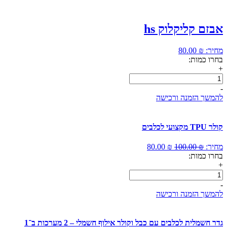
אבזם קליקלוק hs
מחיר:
₪
80.00
בחרו כמות:
+
כמות
של
-
אבזם
להמשך הזמנה ורכישה
קליקלוק
hs
קולר TPU מקצועי לכלבים
המחיר
המחיר
מחיר:
₪
100.00
₪
80.00
המקורי
הנוכחי
בחרו כמות:
היה:
הוא:
+
כמות
100.00 ₪.
80.00 ₪.
של
-
קולר
להמשך הזמנה ורכישה
TPU
מקצועי
לכלבים
גדר חשמלית לכלבים עם כבל וקולר אילוף חשמלי – 2 מערכות ב־1