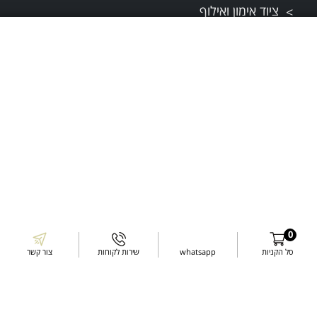
ציוד אימון ואילוף
משחקים לכלב
מחסומים לכלב
פינוקים לכלב
מפת אתר
תקנונים
תקנון ותנאי שירות
0
סל הקניות
whatsapp
שירות לקוחות
צור קשר
דרכי התקשרות
עשו לנו לייק בפייסבוק