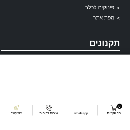
פינוקים לכלב
מפת אתר
תקנונים
תקנון ותנאי שירות
דרכי התקשרות
עשו לנו לייק בפייסבוק
עקבו אחרינו באינסטגרם
0
שלחו לנו מייל
סל הקניות
whatsapp
שירות לקוחות
צור קשר
דברו איתנו בוואטסאפ