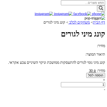
Products
search
דף הבית
>
משחקים לכלב
>
קונג מיני לגורים
קונג מיני לגורים
מחיר:
30.00
₪
תיאור המוצר:
קונג מיני גומי לגורים להתעסקות ממושכת וניקוי השיניים צבע אקראי.
מחיר:
₪
30
הוספה לסל
+
כמות
של
-
קונג
מיני
לגורים