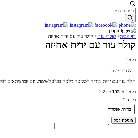
Products
search
דף הבית
>
קולרי עור
>
קולר עור עם ידית אחיזה
קולר עור עם ידית אחיזה
מחיר:
המחיר
המחיר
155.00
₪
239.00
₪
המקורי
הנוכחי
תיאור המוצר:
היה:
הוא:
קולר עור עם ידית אחיזה לשליטה מלאה בכלב לשימוש יום יומי מתאים לכל 
155.00 ₪.
239.00 ₪.
מחיר:
₪
155
₪
239
מידה
*
+
הוספה לסל
כמות
-
של
קולר