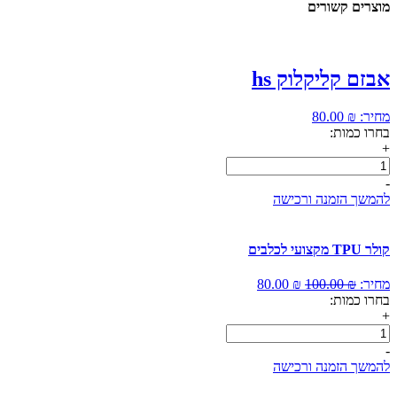
מוצרים קשורים
אבזם קליקלוק hs
מחיר:
₪
80.00
בחרו כמות:
+
כמות
של
-
אבזם
להמשך הזמנה ורכישה
קליקלוק
hs
קולר TPU מקצועי לכלבים
המחיר
המחיר
מחיר:
₪
100.00
₪
80.00
המקורי
הנוכחי
בחרו כמות:
היה:
הוא:
+
כמות
100.00 ₪.
80.00 ₪.
של
-
קולר
להמשך הזמנה ורכישה
TPU
מקצועי