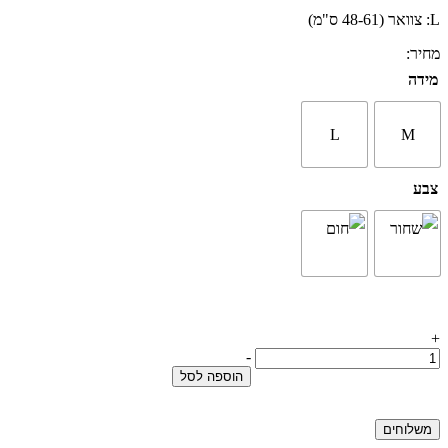
L: צוואר (48-61 ס"מ)
מחיר:
מידה
L
M
צבע
+
כמות
-
של
הוספה לסל
קולר
עור
עם
משלוחים
ידית