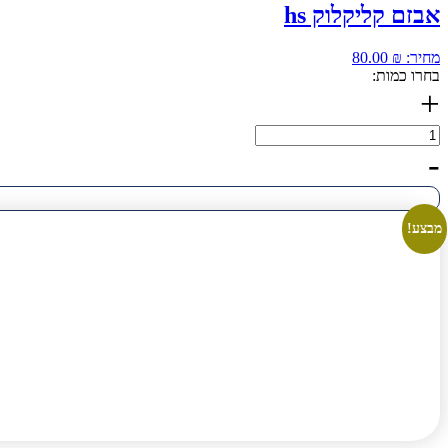
אבזם קליקלוק hs
מחיר:
₪
80.00
בחרו כמות:
+
כמות
של
-
אבזם
קליקלוק
hs
מבצע!