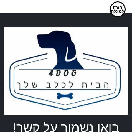
פלוס
היפואלרגני
חזרה
למעלה
4
מ"מ
64
ס"מ
בואו נשמור על קשר!