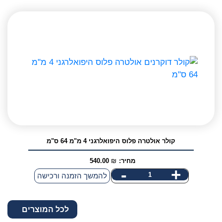
קולר
H.S
אולטרה
פלוס
כרום
2.25
מ"מ
41
ס"מ
קולר אולטרה פלוס היפואלרגני 4 מ"מ 64 ס"מ
מחיר:
₪
540.00
-
+
כמות
להמשך הזמנה ורכישה
של
קולר
לכל המוצרים
אולטרה