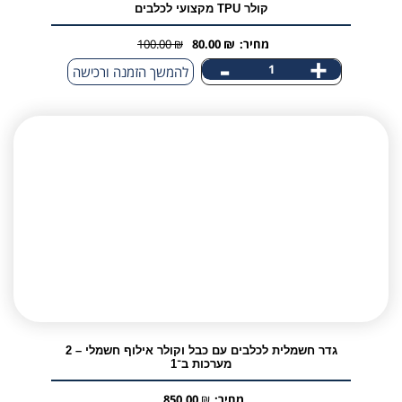
קולר TPU מקצועי לכלבים
מחיר:
₪
80.00
₪
100.00
המחיר
המחיר
-
+
כמות
להמשך הזמנה ורכישה
הנוכחי
המקורי
של
היה:
הוא:
קולר
100.00 ₪.
80.00 ₪.
TPU
מקצועי
לכלבים
גדר חשמלית לכלבים עם כבל וקולר אילוף חשמלי – 2
מערכות ב־1
מחיר:
₪
850.00