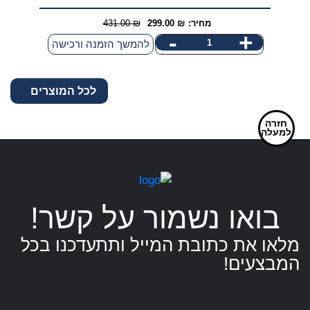
מחיר:
₪
299.00
₪
431.00
המחיר
המחיר
-
+
כמות
להמשך הזמנה ורכישה
הנוכחי
המקורי
של
היה:
הוא:
קולר
431.00 ₪.
299.00 ₪.
לכל המוצרים
עור
מקושט
חזרה
ניטים
למעלה
לכלב
בואו נשמור על קשר!
מלאו את כתובת המייל ותתעדכנו בכל
המבצעים!