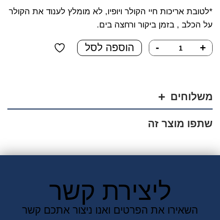
*לטובת אריכות חיי הקולר ויופיו, לא מומלץ לענוד את הקולר
על הכלב , בזמן ביקור ורחצה בים.
כמות
+
-
הוספה לסל
של
קולר
אולטרה
פלוס
משלוחים
נירוסטה
3.2
שתפו מוצר זה
מ"מ
58
ס"מ
ליצירת קשר
השאירו את הפרטים ואנו ניצור אתכם קשר