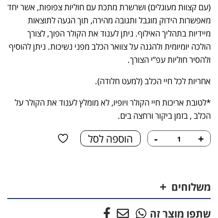
(עם קצוות מעוגלים) ושרשרת מתכת עם חוליות צפופות, אשר יחד
מאפשרות הידוק מוגבל ותגובה מהירה, תוך הגעה לתוצאות
מיידיות בתהליך האילוף. ניתן לענוד את הקולר הפוך, לצורך
הולכה יומיומית ולהגנה על צוואר הכלב מפני נשיכות. ניתן להוסיף
ולהסיר חוליות עפ”י הצורך.
אחריות לכל חיי הכלב (למעט חלודה).
*לטובת אריכות חיי הקולר ויופיו, לא מומלץ לענוד את הקולר על
הכלב , בזמן ביקור ורחצה בים.
כמות
+
-
הוספה לסל
של
קולר
אולטרה
פלוס
משלוחים
כרום
3
שתפו מוצר זה