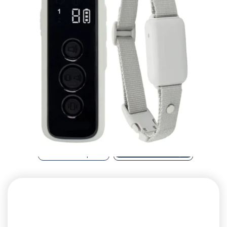
קולר אילוף חשמלי מקצועי p-650
מחיר:
₪
700.00
-
+
כמות
להמשך הזמנה ורכישה
של
קולר
אילוף
חשמלי
מקצועי