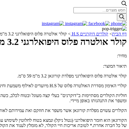
Products
search
דף הבית
>
קולרים דוקרניים H.S
>
קולר אולטרה פלוס היפואלרגני 3.2 מ"מ 59 ס"מ
קולר אולטרה פלוס היפואלרגני 3.2 מ"מ 59 ס"מ
מחיר:
324.00
₪
תיאור המוצר:
קולר אולטרה פלוס היפואלרגני מפלדת קורוגאן 3.2 מ"מ 59 ס"מ.
קולרי האימון מסדרת האולטרה פלוס של H.S מיועדים לאילוף משמעת וחינוך לכל מטרה.
חוליות הקולרים מסתיימות ב”דוקרנים” בעלי קצה מעוגל ובטוח לכלב, כשהק
ומשפר את התנהגותו באופן מיידי.
הקולרים עשוים מפלדת קורוגאן אשר משפר את חוזקם ואת עמידותם לאורך
הקורוגאן הוא חומר היפואלרגני (נטול ניקל) ונמצא בטוח לחלוטין לשימו
של כל חברה אחרת.* לטובת אריכות חיי הקולר, לא מומלץ לענוד את הקולר