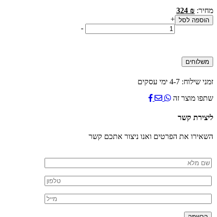
מחיר:
₪
324
+
הוספה לסל
כמות
-
של
קולר
אולטרה
משלוחים
פלוס
היפואלרגני
3.2
זמני שילוח: 4-7 ימי עסקים
מ"מ
59
שתפו מוצר זה
ס"מ
ליצירת קשר
השאירו את הפרטים ואנו ניצור אתכם קשר