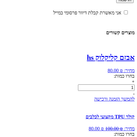
אני מאשרת קבלת דיוור פרסומי במייל
מוצרים קשורים
אבזם קליקלוק hs
מחיר:
₪
80.00
בחרו כמות:
+
כמות
של
-
אבזם
להמשך הזמנה ורכישה
קליקלוק
hs
קולר TPU מקצועי לכלבים
המחיר
המחיר
מחיר:
₪
100.00
₪
80.00
המקורי
הנוכחי
בחרו כמות: