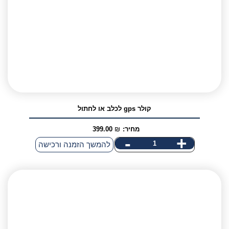
קולר gps לכלב או לחתול
מחיר:
₪
399.00
-
+
כמות
להמשך הזמנה ורכישה
של
קולר
gps
לכלב
או
לחתול