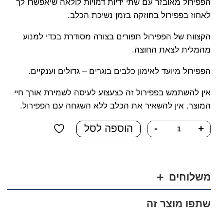
הפפירול מאובזר עם שתי ידיות דמויות לולאה שיאפשרו לך
לאחוז בפפירול בחוזקה בזמן נשיכת הכלב.
הקצוות של הפפירול תפורים בצורה מסודרת בכדי למנוע
מהמלית לצאת החוצה.
הפפירול מיועד לאימון כלבים בוגרים – גדולים וענקיים.
אין להשתמש בפפירול זה כצעצוע לעיסה לשמירת אורך חיי
המוצר. אין להשאיר את הכלב ללא השגחה עם הפפירול.
כמות
+
-
הוספה לסל
של
פפירול
לכלבים
בגודל
משלוחים
ענק
מעור
שתפו מוצר זה
טבעי