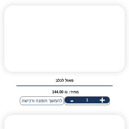
משחק
חשיבה
והרחה
לכלב
פאזל לכלב
מחיר:
₪
144.00
-
+
כמות
להמשך הזמנה ורכישה
של
פאזל
לכלב