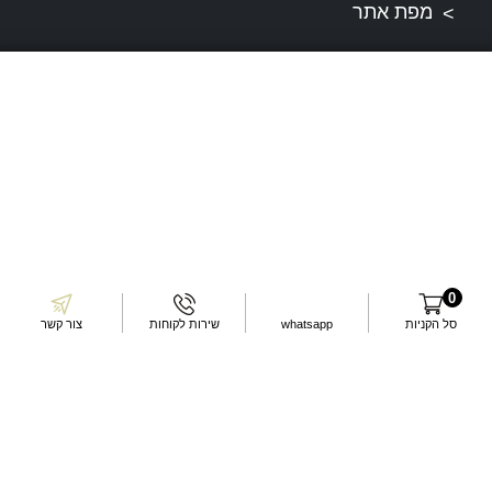
מפת אתר
תקנונים
תקנון ותנאי שירות
דרכי התקשרות
0
עשו לנו לייק בפייסבוק
סל הקניות
whatsapp
שירות לקוחות
צור קשר
עקבו אחרינו באינסטגרם
שלחו לנו מייל
דברו איתנו בוואטסאפ