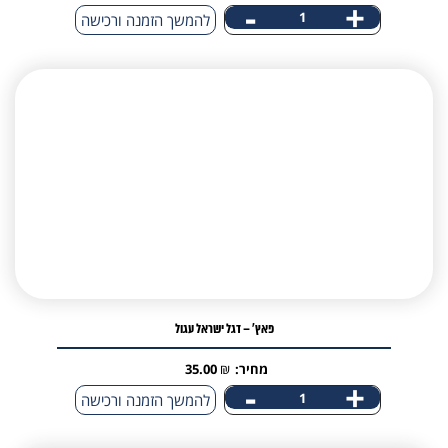
-
+
כמות
להמשך הזמנה ורכישה
של
פאץ'
-
כלב
מסוכן
עם
תוספת
דגל
ישראל
פאץ' – דגל ישראל עגול
מחיר:
₪
35.00
-
+
כמות
להמשך הזמנה ורכישה
של
פאץ'