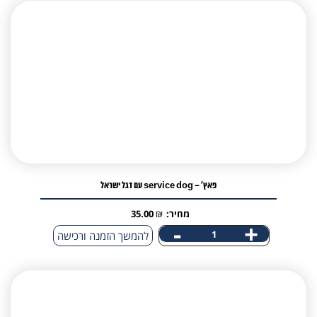
-
דגל
ישראל
עגול
פאץ' – service dog עם דגל ישראל
מחיר:
₪
35.00
-
+
כמות
להמשך הזמנה ורכישה
של
פאץ'
-
service