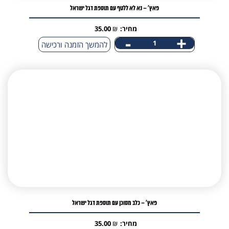
פאץ' – נא לא ללטף עם תוספת דגל ישראל
מחיר:
₪
35.00
-
+
כמות
להמשך הזמנה ורכישה
של
פאץ'
-
נא
לא
ללטף
עם
תוספת
דגל
ישראל
אני מאשר/ת קבלת דיוור פרסומי במייל
פאץ' – כלב מסוכן עם תוספת דגל ישראל
מחיר:
₪
35.00