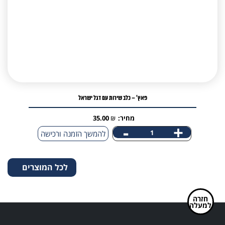
dog
עם
דגל
ישראל
פאץ' – כלב שירות עם דגל ישראל
מחיר:
₪
35.00
-
+
כמות
להמשך הזמנה ורכישה
של
פאץ'
לכל המוצרים
-
כלב
שירות
חזרה
למעלה
עם
דגל