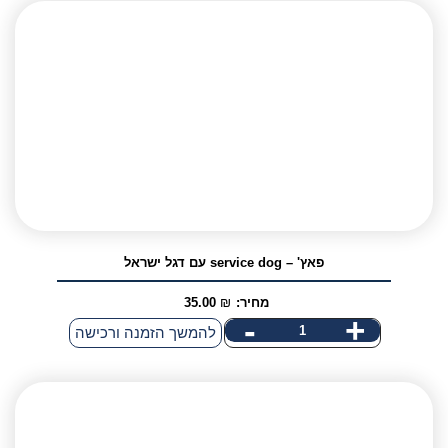
-
דגל
ישראל
עגול
פאץ' – service dog עם דגל ישראל
מחיר:
₪
35.00
-
+
כמות
להמשך הזמנה ורכישה
של
פאץ'
-
service