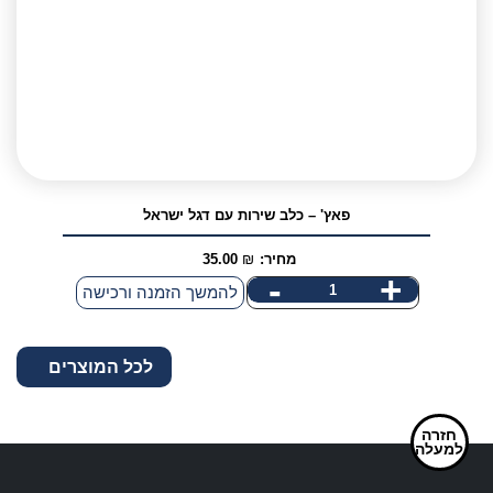
dog
עם
דגל
ישראל
פאץ' – כלב שירות עם דגל ישראל
מחיר:
₪
35.00
-
+
כמות
להמשך הזמנה ורכישה
של
פאץ'
לכל המוצרים
-
כלב
שירות
חזרה
למעלה
עם
דגל