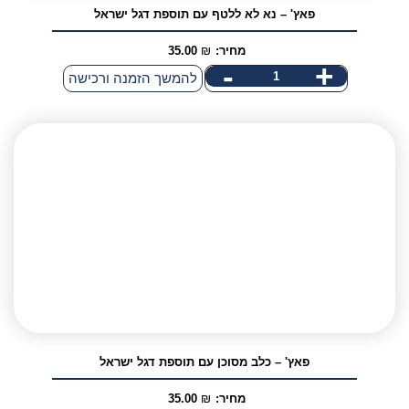
פאץ' – נא לא ללטף עם תוספת דגל ישראל
מחיר:
₪
35.00
-
+
כמות
להמשך הזמנה ורכישה
של
פאץ'
-
נא
לא
ללטף
אני מאשר/ת קבלת דיוור פרסומי במייל
עם
תוספת
דגל
ישראל
פאץ' – כלב מסוכן עם תוספת דגל ישראל
מחיר:
₪
35.00