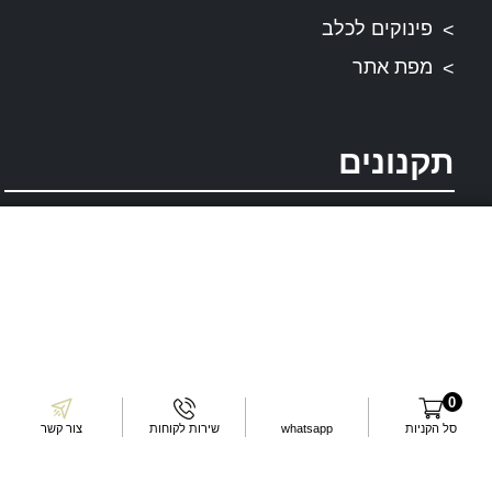
פינוקים לכלב
מפת אתר
תקנונים
תקנון ותנאי שירות
דרכי התקשרות
עשו לנו לייק בפייסבוק
עקבו אחרינו באינסטגרם
0
שלחו לנו מייל
סל הקניות
whatsapp
שירות לקוחות
צור קשר
דברו איתנו בוואטסאפ