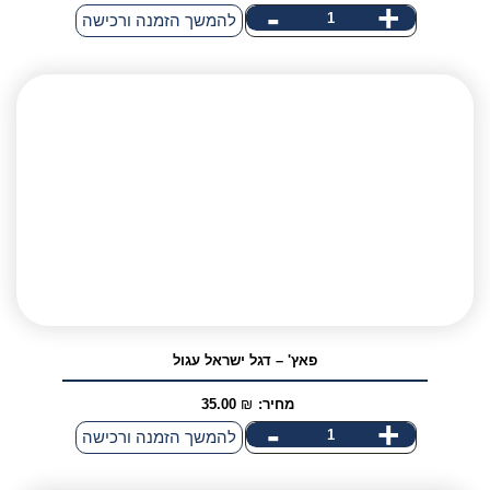
-
+
כמות
להמשך הזמנה ורכישה
של
פאץ'
-
כלב
מסוכן
עם
תוספת
דגל
ישראל
פאץ' – דגל ישראל עגול
מחיר:
₪
35.00
-
+
כמות
להמשך הזמנה ורכישה
של
פאץ'