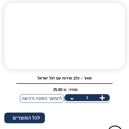
פאץ'
-
service
dog
עם
דגל
ישראל
פאץ' – כלב שירות עם דגל ישראל
מחיר:
₪
35.00
-
+
כמות
להמשך הזמנה ורכישה
של
פאץ'
לכל המוצרים
-
כלב