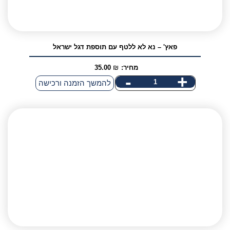
פאץ' – נא לא ללטף עם תוספת דגל ישראל
מחיר:
₪
35.00
-
+
כמות
להמשך הזמנה ורכישה
אני מאשר/ת קבלת דיוור פרסומי במייל
של
פאץ'
-
נא
לא
ללטף
עם
תוספת
דגל
ישראל