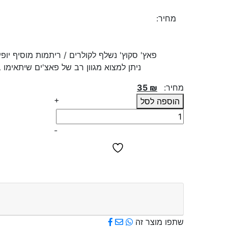
מחיר:
35.00
₪
פאץ' סקוץ' נשלף לקולרים / ריתמות מוסיף יופי
ניתן למצוא מגוון רב של פאצ'ים שיתאימו 
מחיר:
₪
35
+
הוספה לסל
כמות
של
-
פאץ'
-
מאג
שתפו מוצר זה