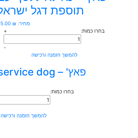
תוספת דגל ישראל
מחיר:
₪
35.00
בחרו כמות:
+
כמות
של
-
פאץ'
להמשך הזמנה ורכישה
-
נא
פאץ' – service dog עם דגל ישראל
לא
ללטף
עם
בחרו כמות:
תוספת
כמות
דגל
של
ישראל
פאץ'
להמשך הזמנה ורכישה
-
service
dog