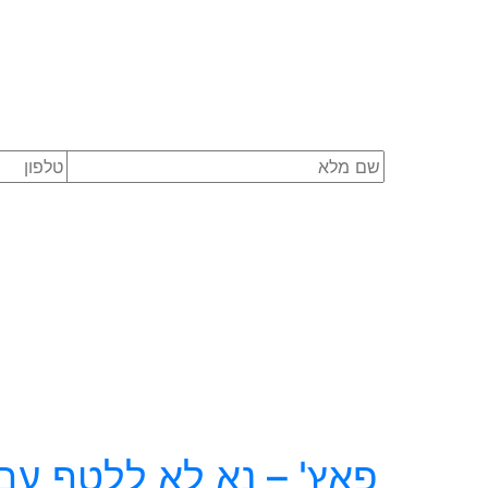
פאץ' – נא לא ללטף עם