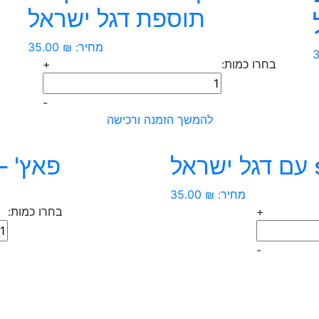
תוספת דגל ישראל
מחיר:
₪
35.00
בחרו כמות:
+
כמות
של
-
פאץ'
להמשך הזמנה ורכישה
-
כלב
פאץ' –
מסוכן
עם
מחיר:
₪
35.00
תוספת
+
בחרו כמות:
דגל
כמ
ישראל
של
-
פא
-
כל
שי