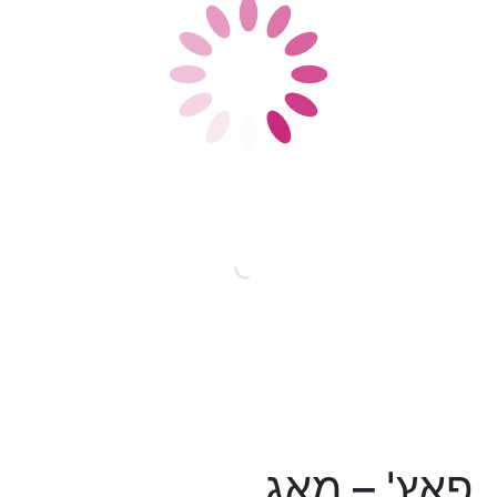
פאץ' – מאג