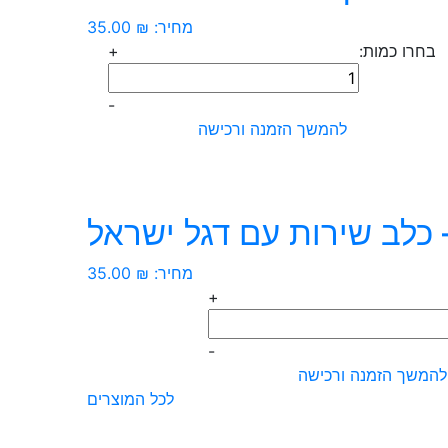
מחיר:
₪
35.00
בחרו כמות:
+
כמות
של
-
פאץ'
להמשך הזמנה ורכישה
-
דגל
ישראל
עגול
 כלב שירות עם דגל ישראל
מחיר:
₪
35.00
+
ות
-
ץ'
להמשך הזמנה ורכישה
לכל המוצרים
ב
רות