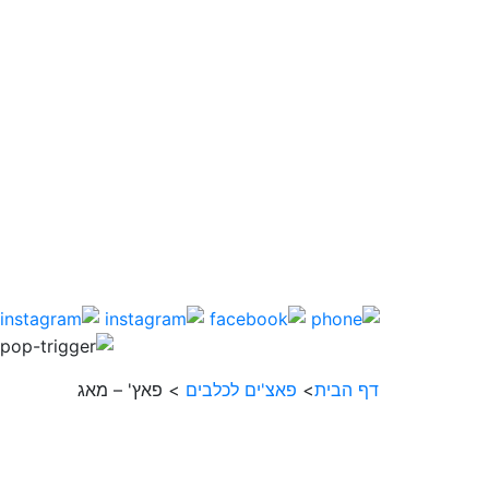
דף הבית
>
פאצ'ים לכלבים
>
פאץ' – מאג