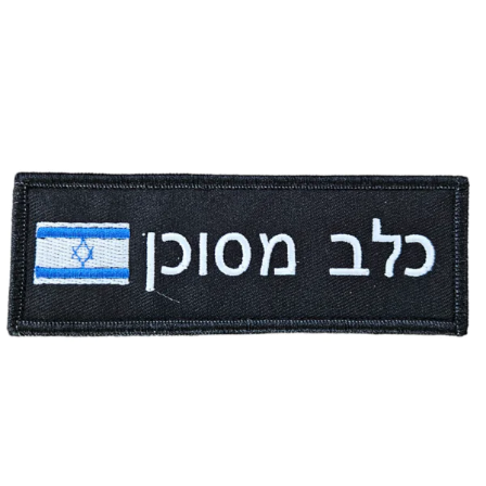
מחיר:
₪
35.00
-
+
כמות
להמשך הזמנה ורכישה
של
פאץ'
-
נא
לא
ללטף
עם
תוספת
דגל
ישראל
אני מאשר/ת קבלת דיוור פרסומי במייל
פאץ' – כלב מסוכן עם תוספת דגל ישראל
מחיר:
₪
35.00
-
+
כמות
להמשך הזמנה ורכישה
של