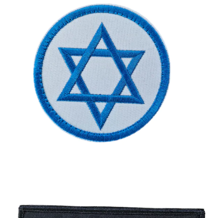
פאץ'
-
כלב
מסוכן
עם
תוספת
דגל
ישראל
פאץ' – דגל ישראל עגול
מחיר:
₪
35.00
-
+
כמות
להמשך הזמנה ורכישה
של
פאץ'
-
דגל