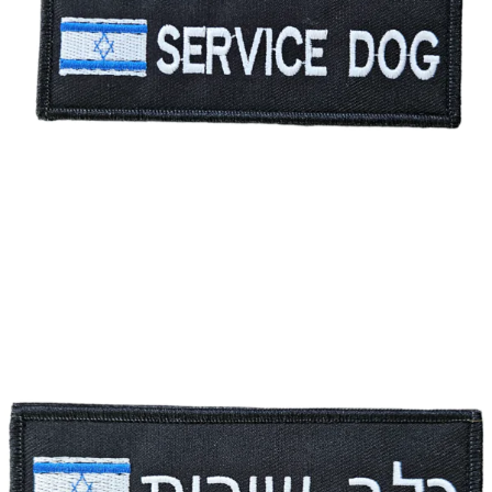
ישראל
עגול
פאץ' – service dog עם דגל ישראל
מחיר:
₪
35.00
-
+
כמות
להמשך הזמנה ורכישה
של
פאץ'
-
service
dog
עם