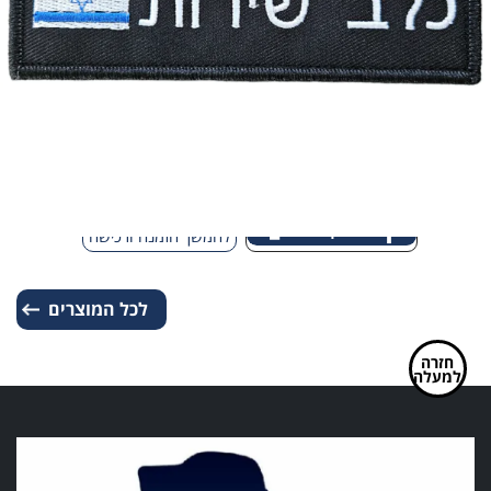
דגל
ישראל
פאץ' – כלב שירות עם דגל ישראל
מחיר:
₪
35.00
-
+
כמות
להמשך הזמנה ורכישה
של
פאץ'
לכל המוצרים
-
כלב
שירות
חזרה
למעלה
עם
דגל
ישראל