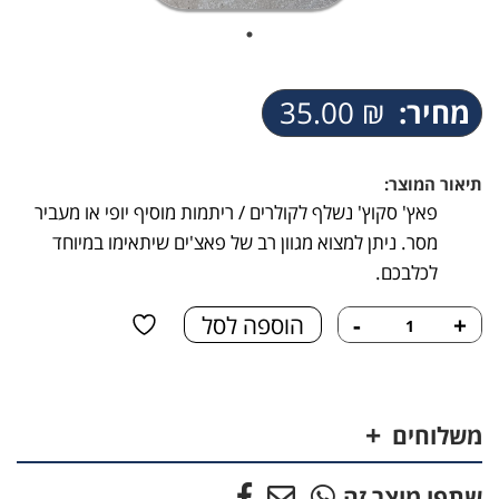
מחיר:
₪
35.00
תיאור המוצר:
פאץ' סקוץ' נשלף לקולרים / ריתמות מוסיף יופי או מעביר
מסר. ניתן למצוא מגוון רב של פאצ'ים שיתאימו במיוחד
לכלבכם.
כמות
+
-
הוספה לסל
של
פאץ'
-
טיל
משלוחים
שתפו מוצר זה