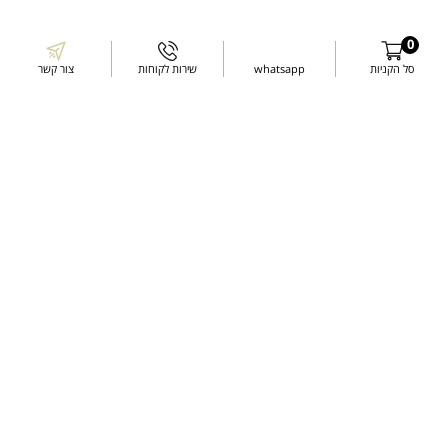
תקנון ותנאי שירות
0
סל הקניות
whatsapp
שירות לקוחות
צור קשר
דרכי התקשרות
עשו לנו לייק בפייסבוק
עקבו אחרינו באינסטגרם
שלחו לנו מייל
דברו איתנו בוואטסאפ