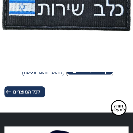
עם
דגל
ישראל
פאץ' – כלב שירות עם דגל ישראל
מחיר:
₪
35.00
-
+
כמות
להמשך הזמנה ורכישה
של
פאץ'
לכל המוצרים
-
כלב
שירות
חזרה
למעלה
עם
דגל
ישראל