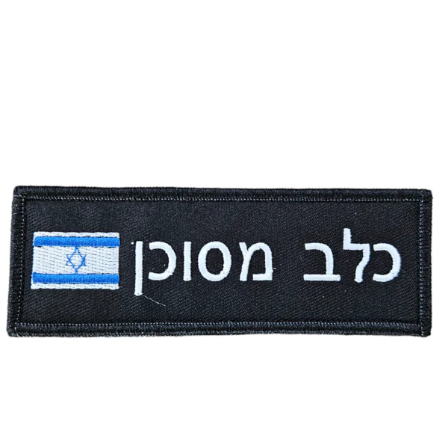
מחיר:
₪
35.00
-
+
כמות
להמשך הזמנה ורכישה
של
פאץ'
-
נא
לא
ללטף
עם
תוספת
דגל
ישראל
אני מאשר/ת קבלת דיוור פרסומי במייל
פאץ' – כלב מסוכן עם תוספת דגל ישראל
מחיר:
₪
35.00
-
+
כמות
להמשך הזמנה ורכישה