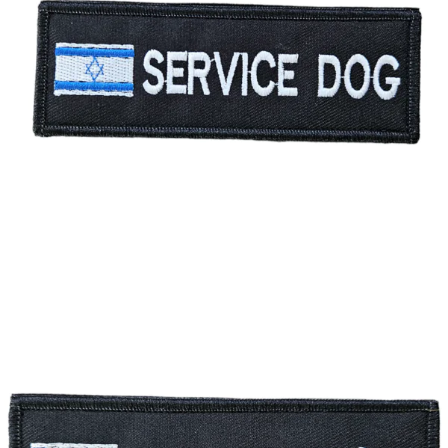
-
דגל
ישראל
עגול
פאץ' – service dog עם דגל ישראל
מחיר:
₪
35.00
-
+
כמות
להמשך הזמנה ורכישה
של
פאץ'
-
service
dog