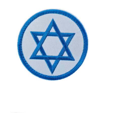
של
פאץ'
-
כלב
מסוכן
עם
תוספת
דגל
ישראל
פאץ' – דגל ישראל עגול
מחיר:
₪
35.00
-
+
כמות
להמשך הזמנה ורכישה
של
פאץ'