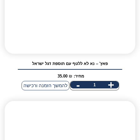
פאץ' – נא לא ללטף עם תוספת דגל ישראל
מחיר:
₪
35.00
-
+
כמות
להמשך הזמנה ורכישה
של
פאץ'
אני מאשר/ת קבלת דיוור פרסומי במייל
-
נא
לא
ללטף
עם