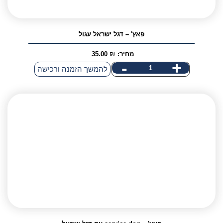
פאץ' – דגל ישראל עגול
מחיר:
₪
35.00
-
+
כמות
להמשך הזמנה ורכישה
של
פאץ'
-
דגל
ישראל
עגול