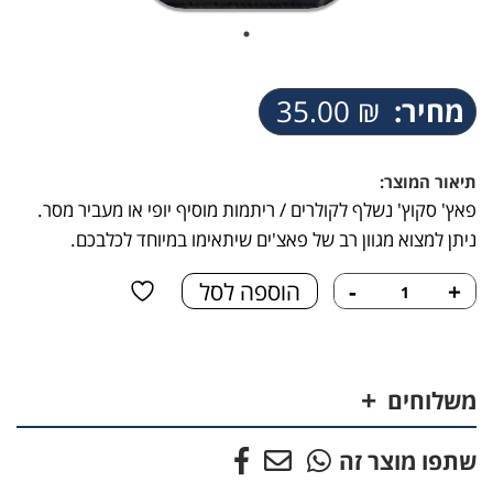
מחיר:
₪
35.00
תיאור המוצר:
פאץ' סקוץ' נשלף לקולרים / ריתמות מוסיף יופי או מעביר מסר.
ניתן למצוא מגוון רב של פאצ'ים שיתאימו במיוחד לכלבכם.
כמות
+
-
הוספה לסל
של
פאץ'
-
דגל
משלוחים
ישראל
שחור
שתפו מוצר זה
אדום