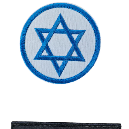
פאץ'
-
כלב
מסוכן
עם
תוספת
דגל
ישראל
פאץ' – דגל ישראל עגול
מחיר:
₪
35.00
-
+
כמות
להמשך הזמנה ורכישה
של
פאץ'
-
דגל