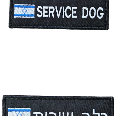
ישראל
עגול
פאץ' – service dog עם דגל ישראל
מחיר:
₪
35.00
-
+
כמות
להמשך הזמנה ורכישה
של
פאץ'
-
service
dog
עם