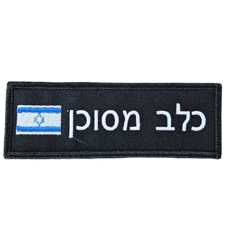
מחיר:
₪
35.00
-
+
כמות
להמשך הזמנה ורכישה
של
פאץ'
-
נא
לא
ללטף
עם
תוספת
דגל
ישראל
אני מאשר/ת קבלת דיוור פרסומי במייל
פאץ' – כלב מסוכן עם תוספת דגל ישראל
מחיר:
₪
35.00
-
+
כמות
להמשך הזמנה ורכישה
של