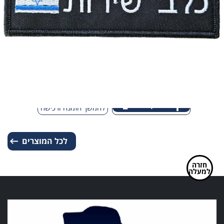
דגל
ישראל
פאץ' – כלב שירות עם דגל ישראל
מחיר:
₪
35.00
-
+
כמות
להמשך הזמנה ורכישה
של
פאץ'
לכל המוצרים
-
כלב
שירות
חזרה
למעלה
עם
דגל
ישראל