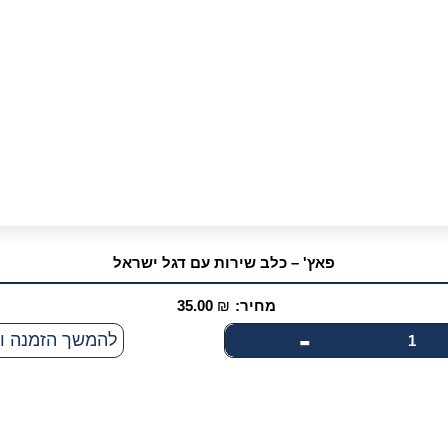
כלב
דגל
מסוכן
ישראל
עם
עגול
תוספת
דגל
ישראל
פאץ' – כלב שירות עם דגל ישראל
מחיר:
₪
35.00
-
כמות
להמשך הזמנה ו
של
פאץ'
-