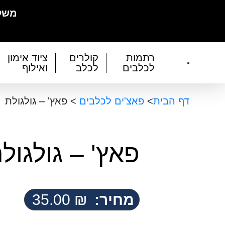
משלו
רתמות
קולרים
ציוד אימון
לכלבים
לכלב
ואילוף
דף הבית
>
פאצ'ים לכלבים
>
פאץ' – גולגולת
פאץ' – גולגול
מחיר:
₪
35.00