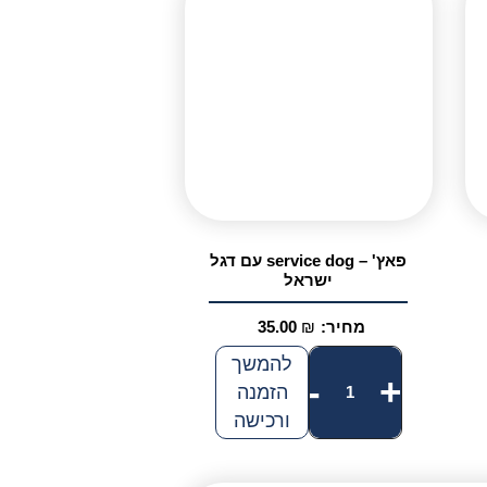
פאץ' – service dog עם דגל
ישראל
מחיר:
₪
35.00
כמות
להמשך
-
+
הזמנה
של
ורכישה
פאץ'
-