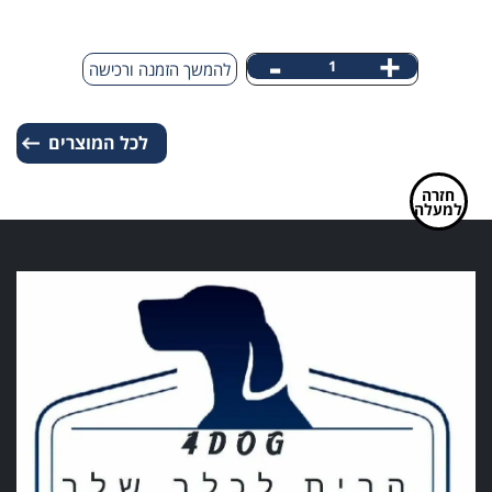
מחיר:
₪
42.00
-
+
כמות
להמשך הזמנה ורכישה
של
עצם
לכל המוצרים
פורקי
L
חזרה
למעלה