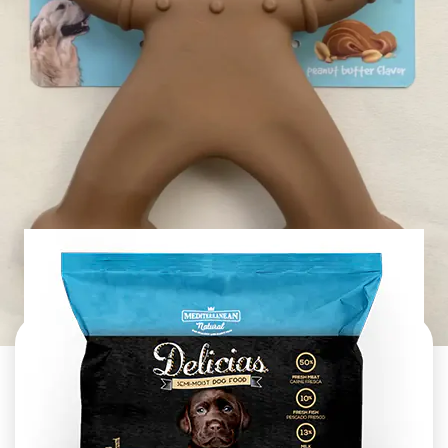
אני מאשר/ת קבלת דיוור פרסומי במייל
עצם
בטעם
בוטנים
לכלב
צעצוע לעיסה בטעם בשר בקר לכלב
מחיר:
₪
84.00
-
+
כמות
להמשך הזמנה ורכישה
של
צעצוע
לעיסה
בטעם
בשר
בקר
לכלב