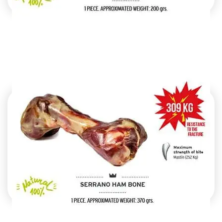
עצם פורקי M
מחיר:
₪
30.00
-
+
כמות
להמשך הזמנה ורכישה
של
עצם
פורקי
M
עצם פורקי L