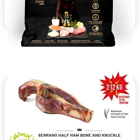
חטיפי דלישס לגורים 800g
מחיר:
₪
59.00
-
+
כמות
להמשך הזמנה ורכישה
של
חטיפי
דלישס
לגורים
800g