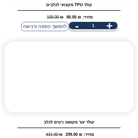
קולר TPU מקצועי לכלבים
מחיר:
₪
80.00
₪
100.00
המחיר
המחיר
-
+
כמות
להמשך הזמנה ורכישה
הנוכחי
המקורי
של
היה:
הוא:
קולר
100.00 ₪.
80.00 ₪.
TPU
מקצועי
לכלבים
קולר עור מקושט ניטים לכלב
מחיר:
₪
299.00
₪
431.00
המחיר
המחיר