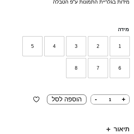
מידות בגלריית התמונות ע"פ הטבלה
מידה
5
4
3
2
1
8
7
6
כמות
+
-
הוספה לסל
של
נעליים
לכלבים
סופר
תיאור