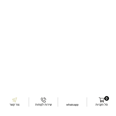
לכלב
חזרה
למעלה
בואו נשמור על קשר!
מלאו את כתובת המייל ותתעדכנו בכל
המבצעים!
0
סל הקניות
whatsapp
שירות לקוחות
צור קשר