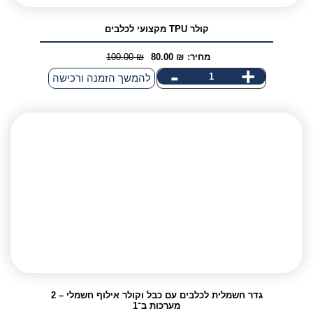
קולר TPU מקצועי לכלבים
מחיר:
₪
80.00
₪
100.00
המחיר
המחיר
-
+
כמות
להמשך הזמנה ורכישה
הנוכחי
המקורי
של
היה:
הוא:
קולר
100.00 ₪.
80.00 ₪.
TPU
מקצועי
לכלבים
גדר חשמלית לכלבים עם כבל וקולר אילוף חשמלי – 2
מערכות ב־1