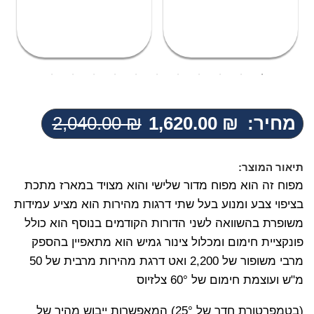
מחיר:
₪
1,620.00
₪
2,040.00
המחיר
המחיר
הנוכחי
המקורי
היה:
הוא:
תיאור המוצר:
2,040.00 ₪.
1,620.00 ₪.
מפוח זה הוא מפוח מדור שלישי והוא מצויד במארז מתכת
בציפוי צבע ומנוע בעל שתי דרגות מהירות הוא מציע עמידות
משופרת בהשוואה לשני הדורות הקודמים בנוסף הוא כולל
פונקציית חימום ומכלול צינור גמיש הוא מתאפיין בהספק
מרבי משופור של 2,200 ואט דרגת מהירות מרבית של 50
מ"ש ועוצמת חימום של 60° צלזיוס
(בטמפרטורת חדר של 25°) המאפשרות ייבוש מהיר של