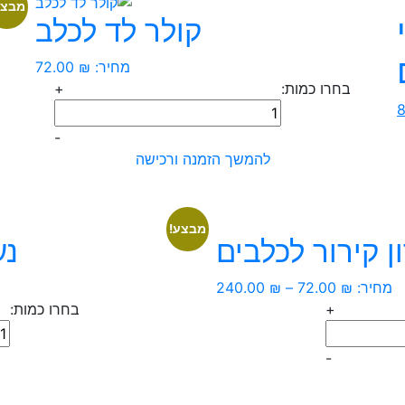
מבצע
י
קולר לד לכלב
מחיר:
₪
72.00
בחרו כמות:
+
המחיר
כמות
הנוכחי
של
-
הוא:
קולר
להמשך הזמנה ורכישה
80.00 ₪.
לד
לכלב
מבצע!
ן קירור לכלבים
נע
טווח
מחיר:
₪
72.00
–
₪
240.00
מחירים:
+
בחרו כמות:
כמ
עד
של
-
נע
לכ