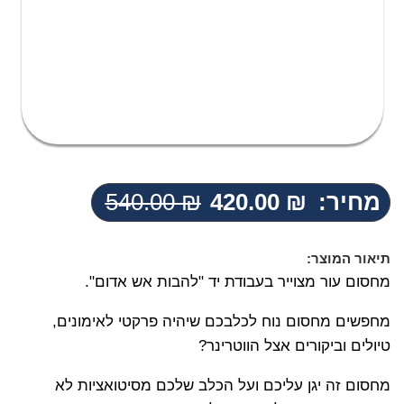
מחיר:
₪
420.00
₪
540.00
המחיר
המחיר
הנוכחי
המקורי
היה:
הוא:
תיאור המוצר:
540.00 ₪.
420.00 ₪.
מחסום עור מצוייר בעבודת יד "להבות אש אדום".
אני מאשר/ת קבלת דיוור פרסומי במייל
מחפשים מחסום נוח לכלבכם שיהיה פרקטי לאימונים,
טיולים וביקורים אצל הווטרינר?
מחסום זה יגן עליכם ועל הכלב שלכם מסיטואציות לא