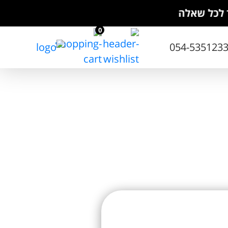
לה
0
054-535123