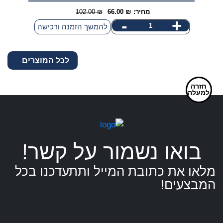
מחיר:
₪
66.00
₪
102.00
המחיר
המחיר
-
+
כמות
להמשך הזמנה ורכישה
הנוכחי
המקורי
של
היה:
הוא:
כדור
102.00 ₪.
66.00 ₪.
לכל המוצרים
האכלה
עם
חזרה
לד
למעלה
לכלב
או
חתול
בואו נשמור על קשר!
מלאו את כתובת המייל ותתעדכנו בכל
המבצעים!