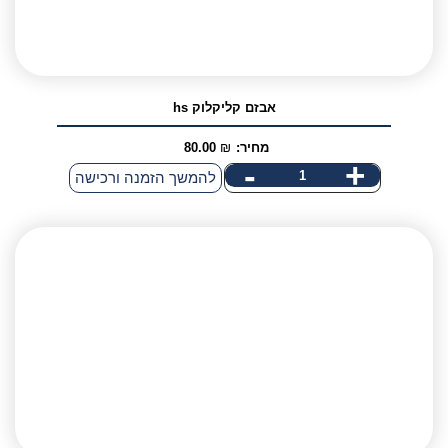
אבזם קליקלוק hs
מחיר:
₪
80.00
-
+
כמות
להמשך הזמנה ורכישה
של
אבזם
קליקלוק
hs