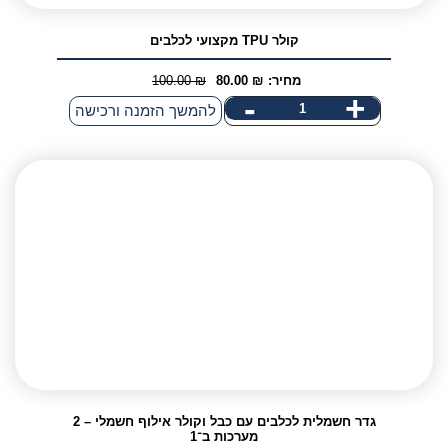
קולר TPU מקצועי לכלבים
מחיר:
₪
80.00
₪
100.00
המחיר
המחיר
-
+
כמות
להמשך הזמנה ורכישה
הנוכחי
המקורי
של
היה:
הוא:
קולר
100.00 ₪.
80.00 ₪.
TPU
מקצועי
לכלבים
גדר חשמלית לכלבים עם כבל וקולר אילוף חשמלי – 2
מערכות ב־1