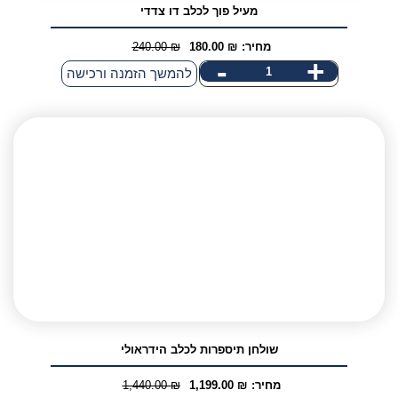
מעיל פוך לכלב דו צדדי
מחיר:
₪
180.00
₪
240.00
המחיר
המחיר
-
+
כמות
להמשך הזמנה ורכישה
הנוכחי
המקורי
של
היה:
הוא:
מעיל
240.00 ₪.
180.00 ₪.
פוך
לכלב
דו
צדדי
שולחן תיספרות לכלב הידראולי
מחיר:
₪
1,199.00
₪
1,440.00
המחיר
המחיר