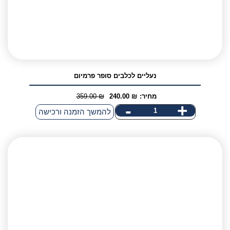
נעליים לכלבים סופר פרמיום
מחיר:
₪
240.00
₪
359.00
המחיר
המחיר
-
+
כמות
להמשך הזמנה ורכישה
הנוכחי
המקורי
של
היה:
הוא:
נעליים
359.00 ₪.
240.00 ₪.
לכלבים
סופר
פרמיום