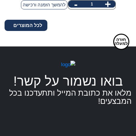
-
+
כמות
להמשך הזמנה ורכישה
הנוכחי
המקורי
של
היה:
הוא:
שולחן
1,440.00 ₪.
1,199.00 ₪.
לכל המוצרים
תיספרות
לכלב
הידראולי
חזרה
למעלה
בואו נשמור על קשר!
מלאו את כתובת המייל ותתעדכנו בכל
המבצעים!