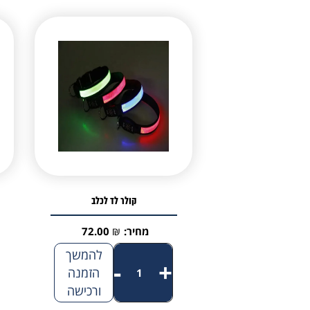
קולר לד לכלב
מחיר:
₪
72.00
כמות
להמשך
-
+
של
הזמנה
ורכישה
קולר