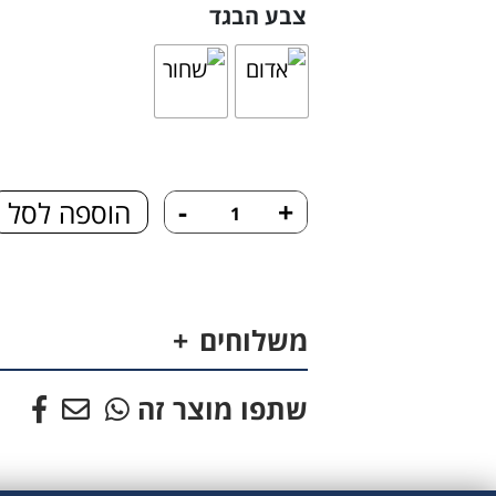
צבע הבגד
כמות
-
+
הוספה לסל
של
בגד
לכלב
משלוחים
עיניים
שתפו מוצר זה