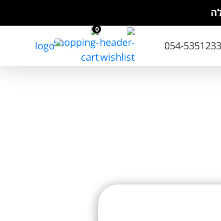
לה
0
054-535123