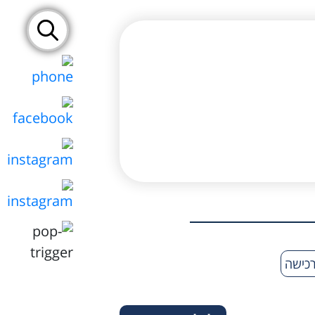
פוך
לכלב
דו
צדדי
כישה