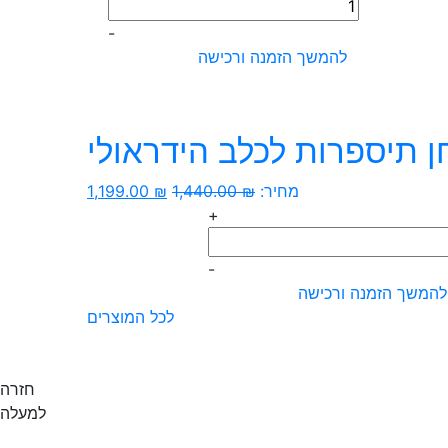
כמות
היה:
הוא:
של
2,040.00 ₪.
1,620.00 ₪.
-
מפוח
להמשך הזמנה ורכישה
24
מייבש
שיער
לכלב
ן תיספרות לכלב הידראולי
המחיר
המחיר
מחיר:
₪
1,440.00
₪
1,199.00
המקורי
הנוכחי
+
ות
היה:
הוא:
1,199.00 ₪.
1,440.00 ₪.
-
לחן
להמשך הזמנה ורכישה
ספרות
לכל המוצרים
לב
דראולי
חזרה
למעלה