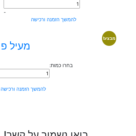
כמות
של
-
קולר
להמשך הזמנה ורכישה
לד
לכלב
מבצע!
מעיל פו
בחרו כמות:
כמות
של
מעיל
להמשך הזמנה ורכישה
פוך
לכלב
דו
צדדי
בואו נשמור על קשר!