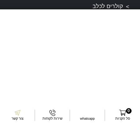
קולרים לכלב
ציוד אימון ואילוף
משחקים לכלב
מחסומים לכלב
פינוקים לכלב
מפת אתר
תקנונים
תקנון ותנאי שירות
0
סל הקניות
whatsapp
שירות לקוחות
צור קשר
דרכי התקשרות