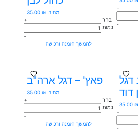
כחול לבן
35.00
+
מחיר:
₪
35.00
בחרו
+
-
כמות
כמות:
של
-
פאץ'
להמשך הזמנה ורכישה
-
דגל
ישראל
כחול
דגל
פאץ' – דגל ארה"ב
לבן
 דוד
מחיר:
₪
35.00
בחרו
+
35.00
כמות
כמות:
+
של
-
פאץ'
להמשך הזמנה ורכישה
-
-
דגל