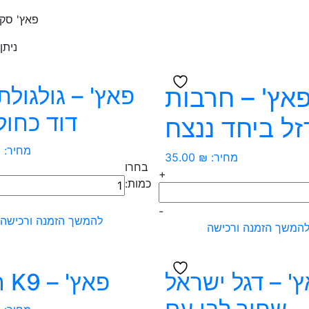
פאץ' סקו
ניתן
אץ' – חרבות
פאץ' – גולגולת
דוד כחול
זל ביחד ננצח
מחיר:
₪
מחיר:
₪
35.00
בחרו
+
כמות
כמות:
של
-
פאץ'
להמשך הזמנה ורכישה
המשך הזמנה ורכישה
-
גולגולת
ת
מגן
' – דגל ישראל
פאץ' – K9 רקום
דוד
כחול