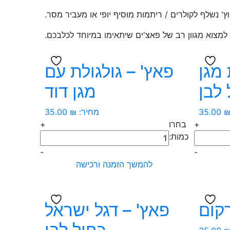
ץ' נשלף לקולרים / ריתמות מוסיף יופי או מעביר מסר.
 למצוא מגוון רב של פאצ'ים שיתאימו במיוחד לכלבכם.
 מגן
פאץ' – גולגולת עם
 לבן
מגן דוד
35.00
מחיר:
₪
35.00
+
בחרו
+
כמות
כמות:
של
-
-
פאץ'
להמשך הזמנה ורכישה
-
גולגולת
עם
פאץ' – דגל ישראל
מגן
דוד