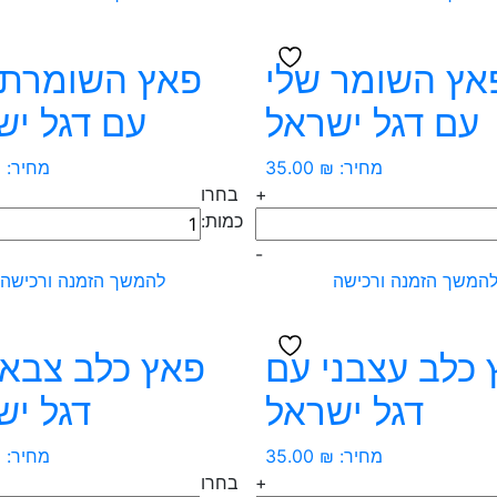
-
Se
משולב
דגל
אץ השומר שלי
פאץ השומרת 
ב
ארה"ב
עם דגל ישראל
עם דגל יש
ומגן
דוד
מחיר:
₪
35.00
מחיר:
₪
+
בחרו
כמות
כמות:
של
-
פאץ
המשך הזמנה ורכישה
להמשך הזמנה ורכישה
ר
השומרת
שלי
עם
 כלב עצבני עם
פאץ כלב צבאי
דגל
דגל ישראל
דגל יש
ל
ישראל
מחיר:
₪
35.00
מחיר:
₪
+
בחרו