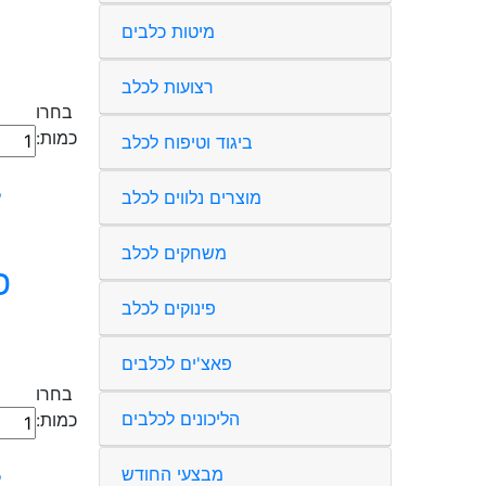
מיטות כלבים
רצועות לכלב
בחרו
כמות
כמות:
ביגוד וטיפוח לכלב
של
פאץ'
ל
מוצרים נלווים לכלב
-
דגל
משחקים לכלב
ישרא
שחור
פינוקים לכלב
לבן
עם
פאצ'ים לכלבים
גולגו
בחרו
הליכונים לכלבים
כמות
כמות:
של
פאץ'
מבצעי החודש
ל