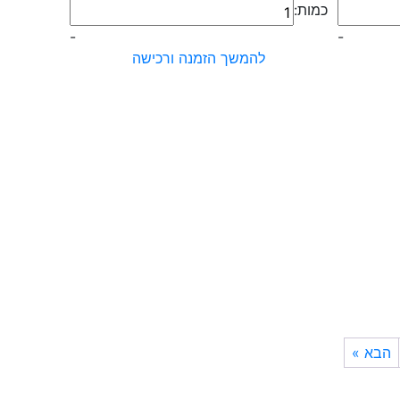
כמות
כמות:
של
-
-
פאץ
להמשך הזמנה ורכישה
כלבה
מסוכנת
עם
דגל
ישראל
הבא »