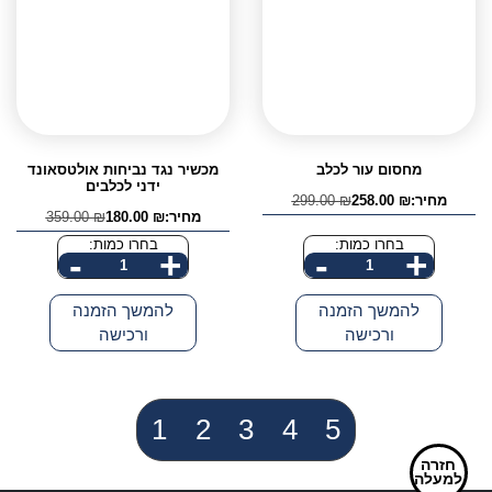
אחיזה
מחסום עור לכלב
מכשיר נגד נביחות אולטסאונד
ידני לכלבים
מחיר:
₪
258.00
₪
299.00
המחיר
המחיר
מחיר:
₪
180.00
₪
359.00
הנוכחי
המקורי
המחיר
המחיר
היה:
הוא:
הנוכחי
המקורי
בחרו כמות:
בחרו כמות:
-
+
-
+
299.00 ₪.
258.00 ₪.
היה:
הוא:
כמות
כמות
359.00 ₪.
180.00 ₪.
של
של
להמשך הזמנה
להמשך הזמנה
מחסום
מכשיר
ורכישה
ורכישה
עור
נגד
לכלב
נביחות
אולטסאונד
1
2
3
4
5
ידני
לכלבים
חזרה
למעלה