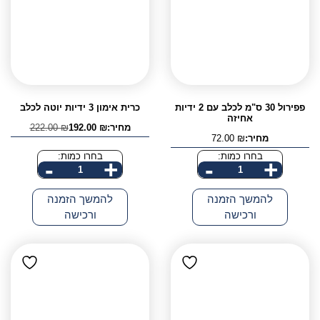
פפירול 30 ס"מ לכלב עם 2 ידיות
כרית אימון 3 ידיות יוטה לכלב
אחיזה
מחיר:
₪
192.00
₪
222.00
המחיר
המחיר
מחיר:
₪
72.00
הנוכחי
המקורי
היה:
הוא:
בחרו כמות:
בחרו כמות:
-
+
-
+
222.00 ₪.
192.00 ₪.
כמות
כמות
של
של
להמשך הזמנה
להמשך הזמנה
פפירול
כרית
ורכישה
ורכישה
30
אימון
ס"מ
3
לכלב
ידיות
עם
יוטה
2
לכלב
ידיות